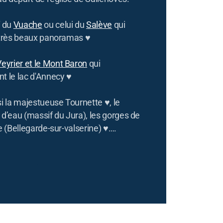
f du
Vuache
ou celui du
Salève
qui
 très beaux panoramas ♥
eyrier et le Mont Baron
qui
t le lac d'Annecy ♥
i la majestueuse Tournette ♥, le
 d’eau (massif du Jura), les gorges de
e (Bellegarde-sur-valserine) ♥….