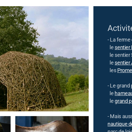
Activit
- La ferme
le
sentier
le sentier
le
sentier
les
Prome
- Le grand 
le
hameau
le
grand pa
- Mais auss
nautique d
parc de lois