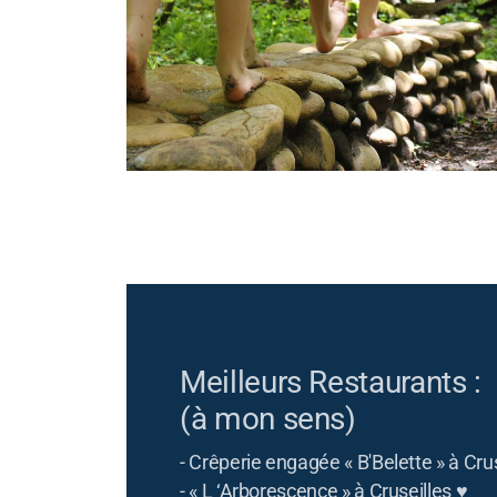
Meilleurs Restaurants :
(à mon sens)
- Crêperie engagée « B'Belette » à Crus
- « L ‘Arborescence » à Cruseilles ♥