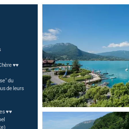
s
 Chère ♥♥
ise" du
ous de leurs
tes ♥♥
bel
te)