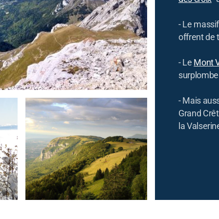
- Le massi
offrent de
- Le
Mont V
surplomben
- Mais auss
Grand Crêt
la Valserin