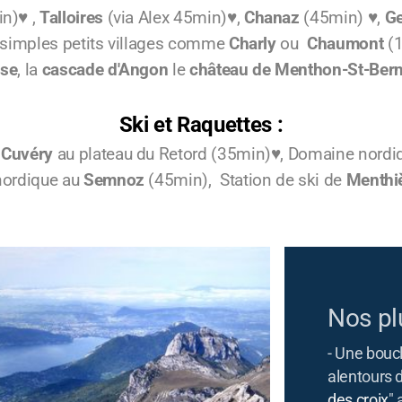
n)♥ ,
Talloires
(via Alex 45min)♥,
Chanaz
(45min) ♥,
G
 simples petits villages comme
Charly
ou
Chaumont
(1
use
, la
cascade d'Angon
le
château de Menthon-St-Ber
Ski et Raquettes :
e
Cuvéry
au plateau du Retord (35min)♥, Domaine nordi
 nordique au
Semnoz
(45min), Station de ski de
Menthi
Nos pl
- Une boucl
alentours d
des croix
" 