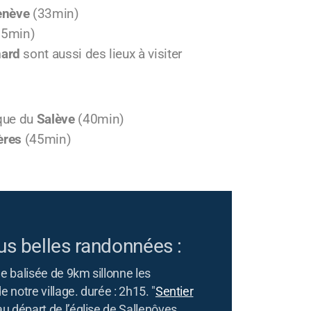
enève
(33min)
5min)
nard
sont aussi des lieux à visiter
que du
Salève
(40min)
ères
(45min)
us belles randonnées :
e balisée de 9km sillonne les
e notre village. durée : 2h15. "
Sentier
au départ de l’église de Sallenôves.