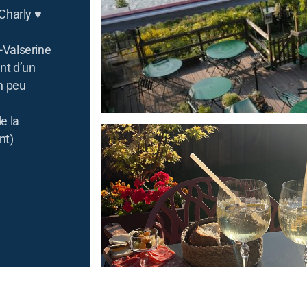
 Charly ♥
r-Valserine
ant d’un
n peu
e la
nt)