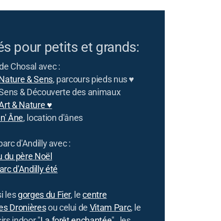
és pour petits et grands:
 de Chosal avec :
 Nature & Sens
, parcours pieds nus ♥
 Sens & Découverte des animaux
 Art & Nature ♥
n' Âne
, location d'ânes
parc d'Andilly avec :
 du père Noël
rc d'Andilly été
i les
gorges du Fier
, le
centre
es Dronières
ou celui de
Vitam Parc
, le
irs indoor "
La forêt enchantée
" , les