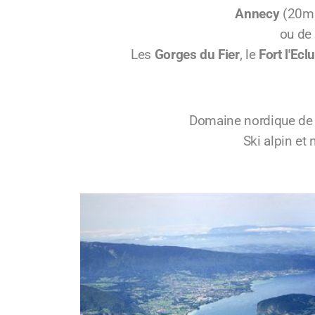
Annecy
(20mi
ou de
Les
Gorges du Fier
, le
Fort l'Ecl
Domaine nordique d
Ski alpin et