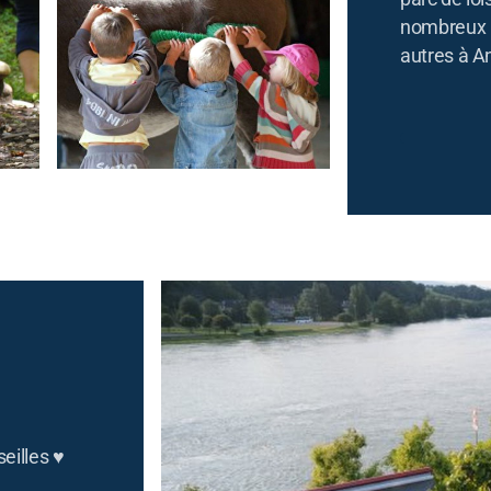
nombreux 
autres à A
eilles ♥